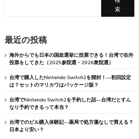
検
箋
索
な
し
で
買
え
最近の投稿
る？
日
海外からでも日本の国政選挙に投票できる！台湾で在外
本
投票をしてきた（2025参院選・2026衆院選）
よ
り
安
台湾で購入したNintendo Switch2を開封！―初回設定
い？)
は？セットのマリカワはパッケージ版？
台湾でNintendo Switch2を予約した話―台湾だとすん
なり予約できるって本当？
台湾でのピル購入体験記―薬局で処方箋なしで買える？
日本より安い？