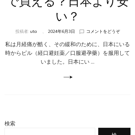
で買える？日本より安
い？
(台
投稿者:
uta
、
2024年6月3日
コメントをどうぞ
湾
私は月経痛が酷く、その緩和のために、日本にいる
で
の
時からピル（経口避妊薬／口服避孕藥）を服用して
ピ
いました。日本にい …
ル
購
入
体
験
記
―
薬
局
で
検索
処
方