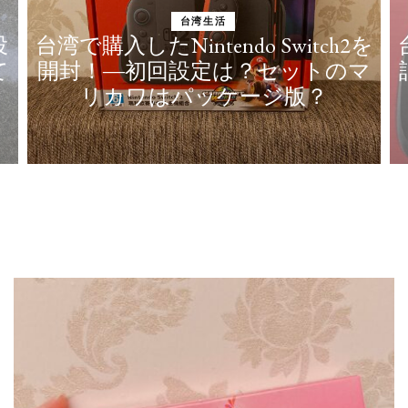
台湾生活
投
台湾で購入したNintendo Switch2を
て
開封！―初回設定は？セットのマ
）
リカワはパッケージ版？