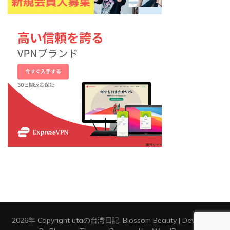
2026年 Copyright
utaの台湾日記
.
Blossom Beauty | Developed